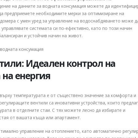
ение на данните за водната консумация можете да идентифици
да предприемете необходимите мерки за оптимизиране на
домера с умен уред за управление на водоснабдяването може д
 управлявате системата си по-ефективно, като по този начин
алансиран и устойчив начин на живот.
или: Идеален контрол на
 на енергия
 върху температурата е от съществено значение за комфорта и
регулиращите вентили са иновативни устройства, които предла
урата в отделните стаи. С тях можете лесно да избирате и
стая от вашата къща или апартамент.
тимално управление на отоплението, като автоматично регули