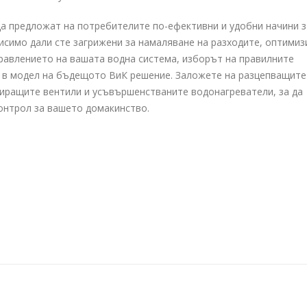
а предложат на потребителите по-ефективни и удобни начини з
исимо дали сте загрижени за намаляване на разходите, оптимиз
правлението на вашата водна система, изборът на правилните
 в модел на бъдещото ВиК решение. Заложете на разцепващите
иращите вентили и усъвършенстваните водонагреватели, за да
онтрол за вашето домакинство.