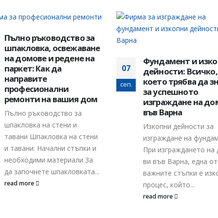
Фундамент и изкопни
дейности: Всичко,
което трябва да знаете
за успешното
Премахване на теч
изграждане на дома
09
банята: Информац
във Варна
скенери,
авг.
влагоуловители и
Изкопни дейности за
техниките за дет
изграждане на фундамент
При изграждането на дома
Премахване на разли
ви във Варна, една от най-
видове на течове в б
важните стъпки е изкопният
В тази част от стати
процес, който...
разгледаме как да ра
read more
и премахнем течовете.
read more