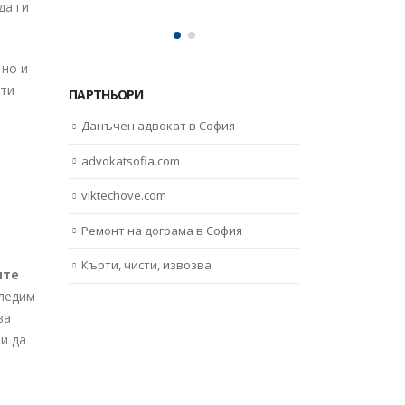
да ги
 но и
кти
ПАРТНЬОРИ
Данъчен адвокат в София
advokatsofia.com
viktechove.com
Ремонт на дограма в София
Кърти, чисти, извозва
ите
следим
ва
и да