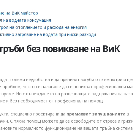
Как да подобрите
не на ВиК майстор
стълбищното осветление
и предотвратите късо
л на водната консумация
съединение: Съвети от
рол на отоплението и расхода на енергия
квалифицирани електротехници
тивно загряване на водата при ниски разходи
ии
23.10.2024
Как да изберем 
добрия електро
тръби без повикване на ВиК
Монтана за под
електрическа и
съвети и насоки
06.01.2025
адат големи неудобства и да причинят загуби от къмпютри и це
и проблем, често се налагаше да се повикват професионални м
и време. Но с въвеждането на разцепващите задържания на паза
Как да изберем
лие и без необходимост от професионална помощ.
електромайстор
Ръководство за
укти, специално проектирани да
премахват запушванията
в
на надежден сп
за изграждане н
чин. С тяхна помощ можете да се освободите от стреса и грижи
електроинстала
становите нормалното функциониране на вашата тръбна система
12.12.2024