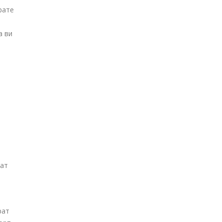
рате
а ви
гат
рат