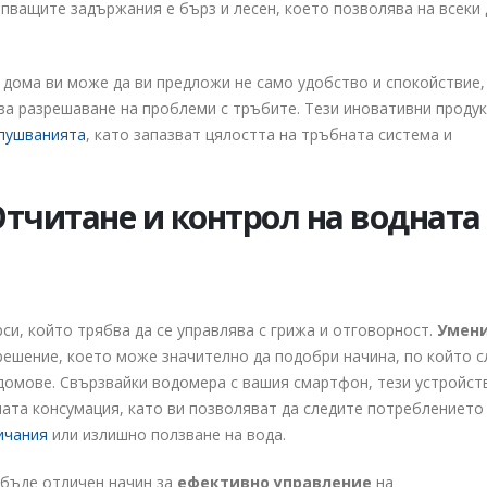
епващите задържания е бърз и лесен, което позволява на всеки 
дома ви може да ви предложи не само удобство и спокойствие,
за разрешаване на проблеми с тръбите. Тези иновативни проду
апушванията
, като запазват цялостта на тръбната система и
Отчитане и контрол на водната
си, който трябва да се управлява с грижа и отговорност.
Умен
ешение, което може значително да подобри начина, по който 
домове. Свързвайки водомера с вашия смартфон, тези устройст
ата консумация, като ви позволяват да следите потреблението 
ичания
или излишно ползване на вода.
 бъде отличен начин за
ефективно управление
на