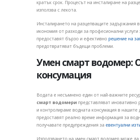
кратък срок. Процесът на инсталиране на разц
използва с лекота.
Инсталирането на разцепващите задържания в 
икономия от разходи за професионални услуги 
предоставят бързо и ефективно
решение на з
предотвратяват бъдещи проблеми.
Умен смарт водомер: 
консумация
Водата е несъмнено един от най-важните ресур
смарт водомери
представляват иновативно р
и контролираме водната консумация в нашите 
предоставят реално време информация за водн
получавате предупреждения за
евентуални изт
Използването на умен смарт водомер може да