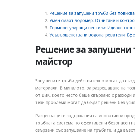
Решение за запушени тръби без повиква
Как да изберем
електромайстор:
Умен смарт водомер: Отчитане и контро
Ръководство за намиране на
Терморегулиращи вентили: Идеален конт
надежден специалист за
Усъвършенствани водонагреватели: Ефек
изграждане на електроинсталац
12.12.2024
Решение за запушени 
майстор
Запушените тръби действително могат да създ
материали. В миналото, за разрешаване на тоз
от ВиК, което често беше свързано с разходи 
тези проблеми могат да бъдат решени без уси
Разцепващите задържания са иновативни прод
тръбната система по ефективен и безопасен на
свързани със запушване на тръбите, и да въз