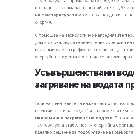
температурата спрямо вашите предпочитания и
но също така намалява енергийните загуби и н
на температурата
можете да поддържате пос
енергия.
С помощта на технологично напреднатите тер
дом и да реализирате значителни икономии на 
програмиране на график за отопление, детекци
енергийната ефективност и да се оптимизира 
Усъвършенствани водо
загряване на водата п
Водонагревателите са важна част от всяко до
ефективност и разходи. Със съвременните усъ
икономично загряване на водата
. Техноло
температурна стабилност и енергийна ефективн
идеално решение за подобряване на комфорта в