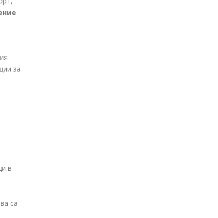
орт,
ение
шия
ции за
ци в
ва са