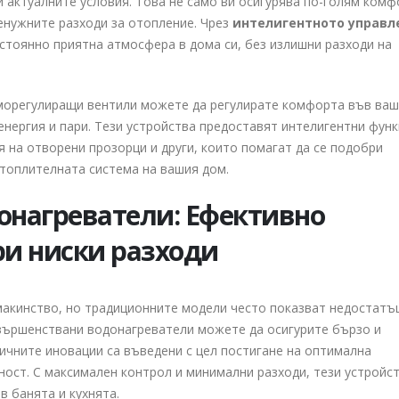
 актуалните условия. Това не само ви осигурява по-голям комф
енужните разходи за отопление. Чрез
интелигентното управл
тоянно приятна атмосфера в дома си, без излишни разходи на
морегулиращи вентили можете да регулирате комфорта във ва
енергия и пари. Тези устройства предоставят интелигентни функ
я на отворени прозорци и други, които помагат да се подобри
отоплителната система на вашия дом.
нагреватели: Ефективно
ри ниски разходи
макинство, но традиционните модели често показват недостатъ
вършенствани водонагреватели можете да осигурите бързо и
гичните иновации са въведени с цел постигане на оптимална
ост. С максимален контрол и минимални разходи, тези устройст
 банята и кухнята.