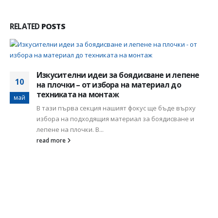
RELATED
POSTS
Как да се справите с най-честите
05
електрически проблеми у дома?
юли
Всяко домакинство има своите проблеми и несгоди от