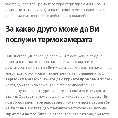
участък, като този ремонт се характеризира с минимални
ремонтни и къртачни дейности, защото местоположението на
проблема е известно и се действа праволинейно.
За какво друго може да Ви
послужи
термокамерата
ОиВ инсталация обхваща различни съоръжение от едно
домакинство, като в това число влизат топлинните
радиатори, техните
тръби
и части, както и вентилационните
уреди, които осигуряват проветрение на помещенията. С
термокамера
лесно можете да
откриете проблеми
по тези
части, дори такива за които не сте предполагали че
съществуват, защото уредът засича
топлите и студени
вълни
. Съответно можете да анализирате дали в домът Ви
има образувани
термомостове
и локални места със
загуби
на топлина
. Можете да установите местоположението на
скрит теч по тръбите
на отоплителната система, водната