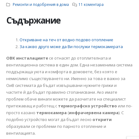
инсталация: съвети 
Ремонти и подобрения в дома
11 коментара
насоки
06.01.2025
Съдържание
Откриване на теч от водно подово отопление
Как да изберем
За какво друго може да Ви послужи термокамерата
електромайстор:
Ръководство за
ОВК инсталациите
се отнасят до отоплителната и
намиране на надежд
вентилационна система в един дом. Една незаменима система
специалист за
изграждане на
поддържаща уюта и комфорта в домовете, без която е
електроинсталации
немислимо съществуването ни. Именно за това е важно за
12.12.2024
ОиВ системата да бъдат извършвани нужните грижи и
частите й да бъдат правилно стопанисвани. Ако имате
проблем обаче винаги можете да разчитате на специалист
притежаващ и работещ с
термографско устройство
или по-
просто казано
термокамера
(
инфрачервена камера
). С
подобно устройство могат да бъдат лесно
открити
образували се проблеми по парното отопление и
вентилацията.