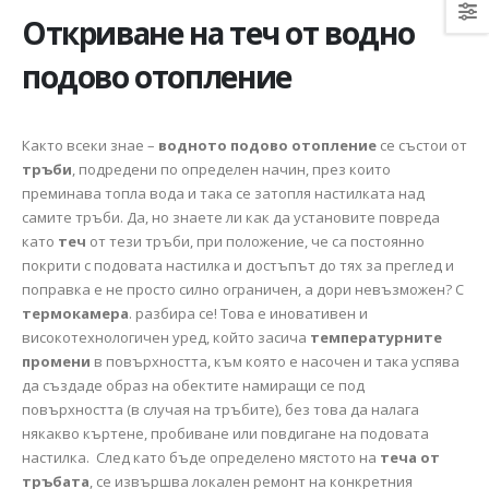
Откриване на теч от водно
подово отопление
Както всеки знае –
водното подово отопление
се състои от
тръби
, подредени по определен начин, през които
преминава топла вода и така се затопля настилката над
самите тръби. Да, но знаете ли как да установите повреда
като
теч
от тези тръби, при положение, че са постоянно
покрити с подовата настилка и достъпът до тях за преглед и
поправка е не просто силно ограничен, а дори невъзможен? С
термокамера
. разбира се! Това е иновативен и
високотехнологичен уред, който засича
температурните
промени
в повърхността, към която е насочен и така успява
да създаде образ на обектите намиращи се под
повърхността (в случая на тръбите), без това да налага
някакво къртене, пробиване или повдигане на подовата
настилка. След като бъде определено мястото на
теча от
тръбата
, се извършва локален ремонт на конкретния