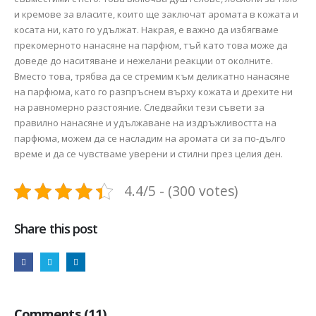
и кремове за власите, които ще заключат аромата в кожата и
косата ни, като го удължат. Накрая, е важно да избягваме
прекомерното нанасяне на парфюм, тъй като това може да
доведе до наситяване и нежелани реакции от околните.
Вместо това, трябва да се стремим към деликатно нанасяне
на парфюма, като го разпръснем върху кожата и дрехите ни
на равномерно разстояние. Следвайки тези съвети за
правилно нанасяне и удължаване на издръжливостта на
парфюма, можем да се насладим на аромата си за по-дълго
време и да се чувстваме уверени и стилни през целия ден.
4.4/5 - (300 votes)
Share this post
Comments (11)