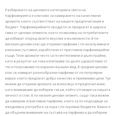
Разбирането на ценовите категории в света на
парфюмерията е ключово за намирането на качествени
аромати, които съответстват на нашите предпочитания и
бюджет. Парфюмерийните продукти се предлагат в широка
гама от ценови сегменти, което позволява на потребителите
да избират според своите вкусове и възможности. В по-
високия ценови клас ще открием парфюми с по-ексклузивни и
изискани съставки, изработени от престижни парфюмерийни
къщи. Тези аромати често са по-интензивни и дълготрайни,
като в резултат на това изпитваме по-дълго удоволствие от
тях и получаваме по-изразен външен вид. В средния ценови
клас се намират разнообразни парфюми от по-популярни
марки, които предлагат добро качество и приемливи цени. Тук
можем да открием аромати за всеки вкус и предпочитание,
като внимаваме да изберем такъв, който отговаря на нашата
личност и стил. В по-низкия ценови сегмент, също така можем
да намерим атрактивни парфюми, които са по-подходящи за
ежедневна употреба и за хора с по-скромни бюджети. Важно е
да обърнем внимание на състава на парфюма и да изберем