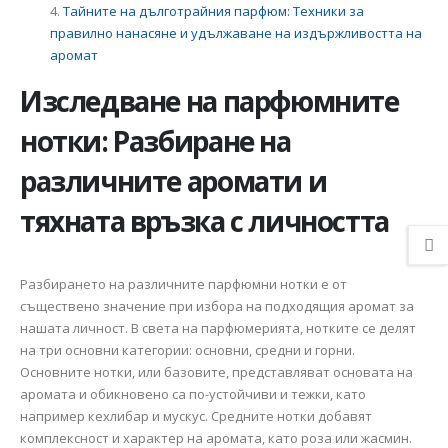
Тайните на дълготрайния парфюм: Техники за
правилно нанасяне и удължаване на издържливостта на
аромат
Изследване на парфюмните
нотки: Разбиране на
различните аромати и
тяхната връзка с личността
Разбирането на различните парфюмни нотки е от
съществено значение при избора на подходящия аромат за
нашата личност. В света на парфюмерията, нотките се делят
на три основни категории: основни, средни и горни.
Основните нотки, или базовите, представляват основата на
аромата и обикновено са по-устойчиви и тежки, като
например кехлибар и мускус. Средните нотки добавят
комплексност и характер на аромата, като роза или жасмин.