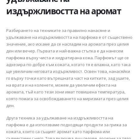
издържливостта на аромат
Разбирането на техниките за правилно нанасяне и
удължаване на издържливостта на парфюма е от съществено
значение, ако искаме да се насладим на аромата през целия
ден или вечер. Първата и най-важна стъпка е да нанесем
парфюма върху чиста и хидратирана кожа. Парфюмът ще се
адхезира по-добре към кожата, когато тя е влажна, като така
ще увеличим неговата издържливост. Освен това, нанасяйки
го върху точки като вътрешната част на китките, зад ушите,
на врата и на коленете, можем да увеличим ефекта на
аромата, тъй като тези зони имат повишена температура,
която помага за освобождаването на миризмата през целия
ден.
Друга техника за удължаване на издръжливостта на
парфюма е да използваме подходящи продукти за грижа за
кожата, които са същият аромат като парфюма или
съвместими с него. Това включва душ гелове, лосиони за тяло