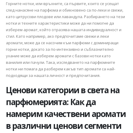
Горните нотки, или връхните, са първите, които се усещат
след нанасяне на парфюма и обикновено са по-леки и свежи,
като цитрусови плодове или лавандула. Разбирането на тези
нотки и техните характеристики може да ни помогне да
изберем аромат, който отразява нашата индивидуалност и
стил. Като например, ако предпочитаме свежи и леки
аромати, може да се насочим към парфюми с доминиращи
горни нотки, докато за по-интензивно и съблазнително
ухание може да изберем аромати с базови нотки като
ванилия или пачули. Така, изследването на парфюмните
нотки ни помага да разберем какъв тип аромати са най-
подходящи за нашата личност и предпочитания.
Ценови категории в света на
парфюмерията: Как да
намерим качествени аромати
в различни ценови сегменти