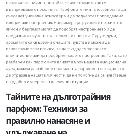
повлияят на начина, по който се чувстваме и как се
възприемаме от околните. Парфюмите имат способността да
създадат уникална атмосфера и да подчертаят определени
емоции или настроения. Например, цитрусовите нотки като
лимон и бергамот могат да подобрят настроението и да
предизвикат чувство на свежест и енергия. С други думи,
ароматите са свързани с нашите чувства и можем да
използваме тази връзка, за да създадем желаното
впечатление или да подобрим нашето настроение. Така, като
разберем как парфюмите влияят върху нашата емоционална
аура, можем да изберем правилната парфюмна нотка, която
да отразява нашата личност и да ни помогне да се чувстваме
по-удобно и уверено в различни ситуации.
Тайните на дълготрайния
парфюм: Техники за
правилно нанасяне и
удължаване на