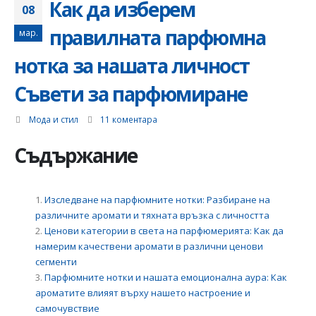
Как да изберем
инсталация: съвети 
08
насоки
06.01.2025
правилната парфюмна
мар.
нотка за нашата личност
Съвети за парфюмиране
Как да изберем
електромайстор:
Мода и стил
11 коментара
Ръководство за
намиране на надежд
Съдържание
специалист за
изграждане на
електроинсталации
12.12.2024
Изследване на парфюмните нотки: Разбиране на
различните аромати и тяхната връзка с личността
Ценови категории в света на парфюмерията: Как да
намерим качествени аромати в различни ценови
сегменти
Парфюмните нотки и нашата емоционална аура: Как
ароматите влияят върху нашето настроение и
самочувствие