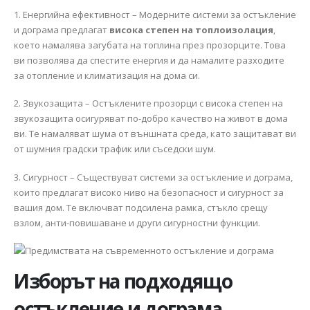
1. Енергийна ефективност – Модерните системи за остъкление
и дограма предлагат
висока степен на топлоизолация
,
което намалява загубата на топлина през прозорците. Това
ви позволява да спестите енергия и да намалите разходите
за отопление и климатизация на дома си.
2. Звукозащита – Остъклените прозорци с висока степен на
звукозащита осигуряват по-добро качество на живот в дома
ви. Те намаляват шума от външната среда, като защитават ви
от шумния градски трафик или съседски шум.
3. Сигурност – Съществуват системи за остъкление и дограма,
които предлагат високо ниво на безопасност и сигурност за
вашия дом. Те включват подсилена рамка, стъкло срещу
взлом, анти-повишаване и други сигурностни функции.
Изборът на подходящо
остъкление и дограма