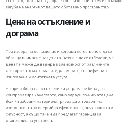
стъклото, толкова по-добра е топлоизолацията му и по-малко
загуба на енергия от вашето обитавано пространство.
Цена на остъкление и
дограма
При избора на остъкление и дограма естествено е да се
обръща внимание на цената. Важно е да се отбележи, че
цената може да варира
в зависимост от различните
фактори като материалите, размерите, специфичните
изисквания и монтажната услуга.
Но при избора на остъкление и дограма не бива да се
компрометира качеството, само заради по-ниската цена.
Всички избрани материали трябва да отговарят на
изискванията за енергийна ефективност, звукозащита и
сигурност, а също така и да предлагат гаранция за
дългогодишна употреба.