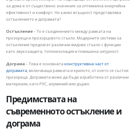
за дома е от съществено значение за оптимална енергийна
ефективност и комфорт. Но какво всъщност представлява
остъклението и дограмата?
Остъкление
– То е съединението между рамката на
прозореца и прозорцовото стъкло. Модерните системи за
остъкление предлагат различни видове стъкло с функции
като звукозащита, топлоизолация и повишена сигурност.
Дограма
– Това е основната
конструктивна част от
дограмата
, включваща рамката и крилото, от което се състои
прозореца. Дограмата може да бъде изработена от различни
материали, като PVC, алуминий или дърво.
Предимствата на
съвременното остъкление и
дограма