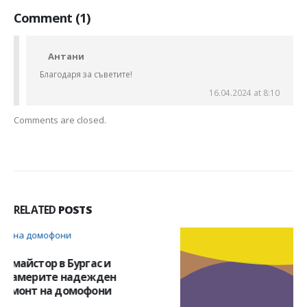
Comment (1)
Антани
Благодаря за съветите!
16.04.2024 at 8:10
Comments are closed.
RELATED
POSTS
Откриване на теч от ОВК инсталации
28
На всеки теч от ОиВ трябва да бъде обърнато
ян.
професионално внимание, но преди това трябва да