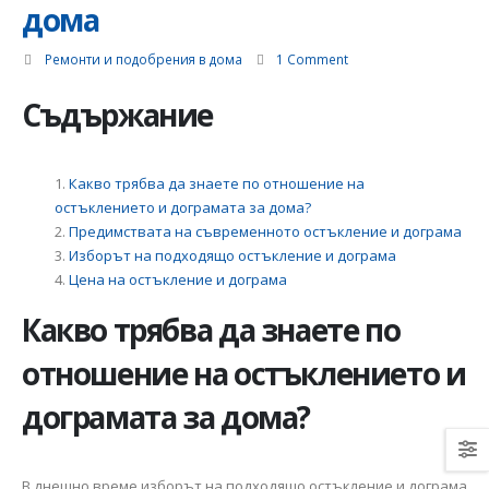
инсталация: съвети 
дома
насоки
06.01.2025
Ремонти и подобрения в дома
1 Comment
Съдържание
Как да изберем
електромайстор:
Какво трябва да знаете по отношение на
Ръководство за
остъклението и дограмата за дома?
намиране на надежд
специалист за
Предимствата на съвременното остъкление и дограма
изграждане на
Изборът на подходящо остъкление и дограма
електроинсталации
Цена на остъкление и дограма
12.12.2024
Какво трябва да знаете по
отношение на остъклението и
дограмата за дома?
В днешно време изборът на подходящо остъкление и дограма