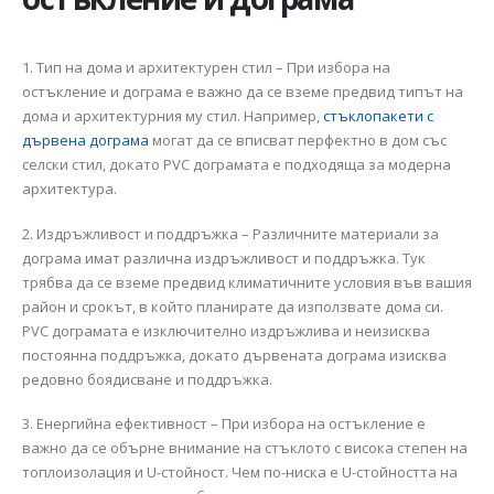
1. Тип на дома и архитектурен стил – При избора на
остъкление и дограма е важно да се вземе предвид типът на
дома и архитектурния му стил. Например,
стъклопакети с
дървена дограма
могат да се вписват перфектно в дом със
селски стил, докато PVC дограмата е подходяща за модерна
архитектура.
2. Издръжливост и поддръжка – Различните материали за
дограма имат различна издръжливост и поддръжка. Тук
трябва да се вземе предвид климатичните условия във вашия
район и срокът, в който планирате да използвате дома си.
PVC дограмата е изключително издръжлива и неизисква
постоянна поддръжка, докато дървената дограма изисква
редовно боядисване и поддръжка.
3. Енергийна ефективност – При избора на остъкление е
важно да се обърне внимание на стъклото с висока степен на
топлоизолация и U-стойност. Чем по-ниска е U-стойността на