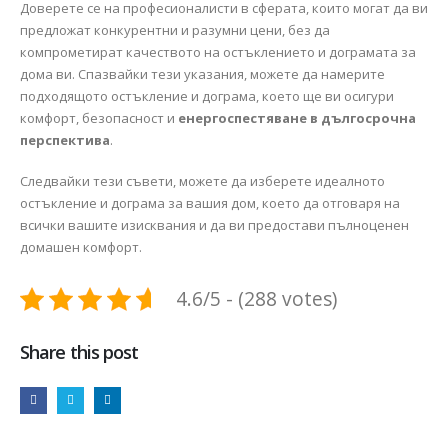
Доверете се на професионалисти в сферата, които могат да ви
предложат конкурентни и разумни цени, без да
компрометират качеството на остъклението и дограмата за
дома ви. Спазвайки тези указания, можете да намерите
подходящото остъкление и дограма, което ще ви осигури
комфорт, безопасност и
енергоспестяване в дългосрочна
перспектива
.
Следвайки тези съвети, можете да изберете идеалното
остъкление и дограма за вашия дом, което да отговаря на
всички вашите изисквания и да ви предостави пълноценен
домашен комфорт.
4.6/5 - (288 votes)
Share this post