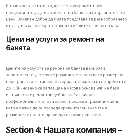
В тази част на статията, ще се фокусираме върху
предлаганите услуги за ремонт на банята и свързаните с тях
цени. Винаги е добре да имате представа за разнообразието
от услуги и да разбирате какви са общите цени на пазара.
Цени на услуги за ремонт на
банята
Цените на услугите за ремонт на банята варират в
зависимост от десетките различни фактори като размер на
пространството, типове материали, сложността на проекта и
др. Обикновено се заплаща на часова основа или на база
изпълнените ремонтни дейности. Различните
професионалисти в тази област предлагат различни цени,
като е важно да се проведе сравнителен анализ на
различните оферти преди да се вземе решение.
Section 4: Нашата компания –