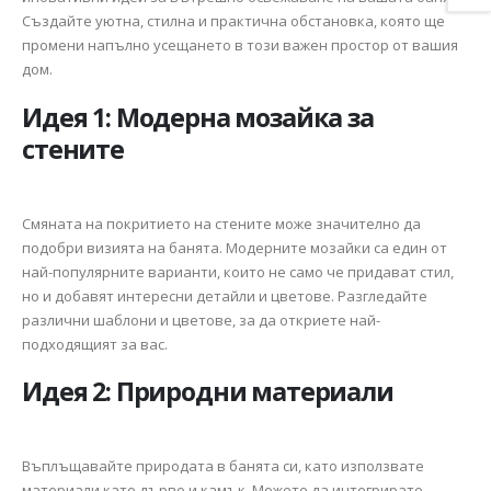
Създайте уютна, стилна и практична обстановка, която ще
промени напълно усещането в този важен простор от вашия
дом.
Идея 1: Модерна мозайка за
стените
Смяната на покритието на стените може значително да
подобри визията на банята. Модерните мозайки са един от
най-популярните варианти, които не само че придават стил,
но и добавят интересни детайли и цветове. Разгледайте
различни шаблони и цветове, за да откриете най-
подходящият за вас.
Идея 2: Природни материали
Въплъщавайте природата в банята си, като използвате
материали като дърво и камък. Можете да интегрирате