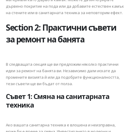
дървено покритие на пода или да добавите естествен камък
на стените или в санитарната техника за неповторим ефект.
Section 2: Практични съвети
за ремонт на банята
В следващата секция ще ви предложим няколко практични
идеи за ремонт на банята ви. Независимо дали искате да
промените визията й или да подобрите функционалността,
тези съвети ще ви бъдат от полза.
Съвет 1: Смяна на санитарната
техника
Ако вашата санитарна техника е влошена и неизправна,
може би е време за смяна. Инвестирането в модерни и