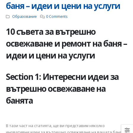
инсталация: съвети 
баня – идеи и цени на услуги
насоки
06.01.2025
Образование
0 Comments
10 съвета за вътрешно
освежаване и ремонт на баня –
Как да изберем
електромайстор:
идеи и цени на услуги
Ръководство за
намиране на надежд
специалист за
изграждане на
електроинсталации
Section 1: Интересни идеи за
12.12.2024
вътрешно освежаване на
банята
В тази част на статията, ще ви представим няколко
иновативни идеи за вътрешно освежаване на вашата баня.