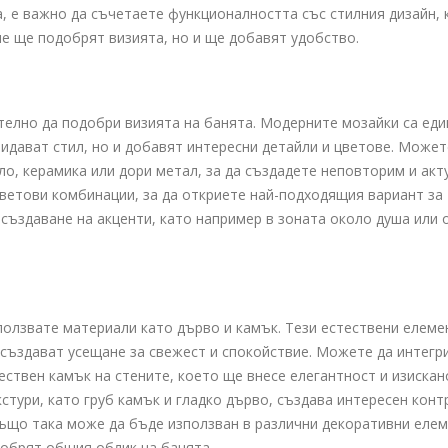
стълбищното осветление
, е важно да съчетаете функционалността със стилния дизайн, 
и предотвратите късо
че ще подобрят визията, но и ще добавят удобство.
съединение: Съвети от
квалифицирани електротехници
ии
23.10.2024
Как да изберем 
добрия електро
телно да подобри визията на банята. Модерните мозайки са еди
Монтана за под
електрическа и
ридават стил, но и добавят интересни детайли и цветове. Может
съвети и насоки
о, керамика или дори метал, за да създадете неповторим и акт
06.01.2025
ветови комбинации, за да откриете най-подходящия вариант за
 създаване на акценти, като например в зоната около душа или 
Как да изберем
електромайстор
ползвате материали като дърво и камък. Тези естествени елеме
Ръководство за
на надежден сп
 създават усещане за свежест и спокойствие. Можете да интегр
за изграждане н
ествен камък на стените, което ще внесе елегантност и изискан
електроинстала
тури, като груб камък и гладко дърво, създава интересен конт
12.12.2024
ъщо така може да бъде използван в различни декоративни еле
добрят общия облик на банята.