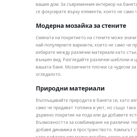
Как да изберем
вашия дом. За съвременния интериор на банята
електромайстор:
се фокусирате върху елементи, които не само 
Ръководство за намиране на
надежден специалист за
изграждане на електроинсталац
Модерна мозайка за стените
12.12.2024
Смяната на покритието на стените може значи
най-популярните варианти, които не само че п
избирате между различни материали като стъкл
външен вид. Разгледайте различни шаблони и ц
вашата баня. Мозаечните плочки са чудесни за
огледалото.
Природни материали
Въплъщавайте природата в банята си, като из
само че придават топлина и уют, но също така
дървено покритие на пода или да добавите ест
Възможността за комбиниране на различни текс
добавя динамика в пространството. Камъкът с
като рафтове или малки детайли, които ще по