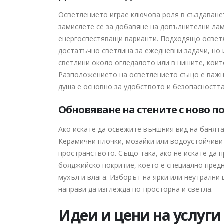
Осветлението играе ключова роля в създаване
замислете се за добавяне на допълнителни ла
енергоспестяващи варианти. Подходящо осветл
достатъчно светлина за ежедневни задачи, но
светлини около огледалото или в нишите, коит
Разположението на осветлението също е важно
душа е основно за удобството и безопасността
Обновяване на стените с ново п
Ако искате да освежите външния вид на банята
Керамични плочки, мозайки или водоустойчиви 
пространството. Също така, ако не искате да 
бояджийско покритие, което е специално пред
мухъл и влага. Изборът на ярки или неутрални
направи да изглежда по-просторна и светла.
Идеи и цени на услуги