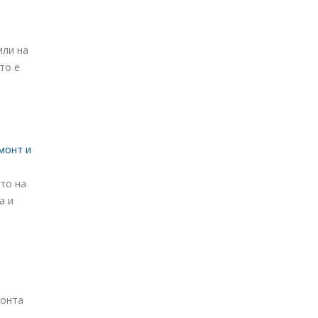
или на
то е
емонт и
то на
а и
монта