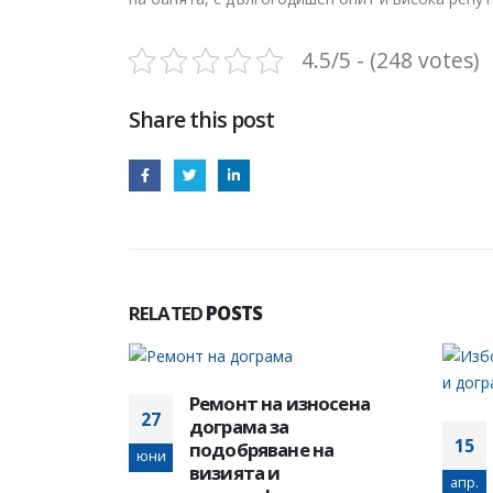
4.5/5 - (248 votes)
Share this post
RELATED
POSTS
носена
Избор на подходящо
15
20
на
остъкление и дограма
за дома
апр.
юни