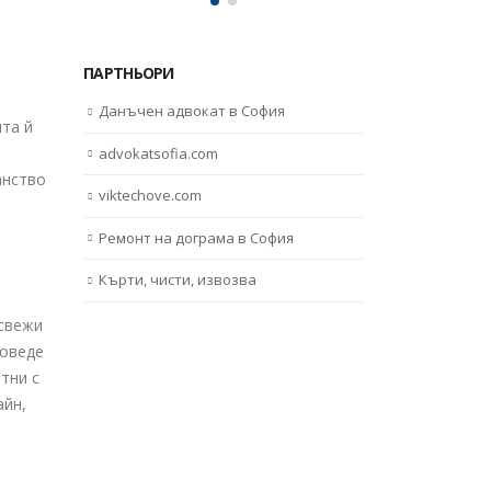
ПАРТНЬОРИ
Данъчен адвокат в София
ята й
advokatsofia.com
анство
viktechove.com
Ремонт на дограма в София
Кърти, чисти, извозва
освежи
доведе
тни с
айн,