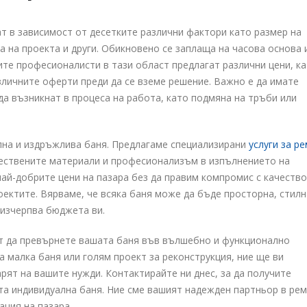
ат в зависимост от десетките различни фактори като размер на
 на проекта и други. Обикновено се заплаща на часова основа 
те професионалисти в тази област предлагат различни цени, ка
зличните оферти преди да се вземе решение. Важно е да имате
да възникнат в процеса на работа, като подмяна на тръби или
лна и издръжлива баня. Предлагаме специализирани
услуги за р
чествените материали и професионализъм в изпълнението на
най-добрите цени на пазара без да правим компромис с качество
ектите. Вярваме, че всяка баня може да бъде просторна, стилн
 изчерпва бюджета ви.
т да превърнете вашата баня във вълшебно и функционално
а малка баня или голям проект за реконструкция, ние ще ви
ят на вашите нужди. Контактирайте ни днес, за да получите
та индивидуална баня. Ние сме вашият надежден партньор в ре
ация на пазара.