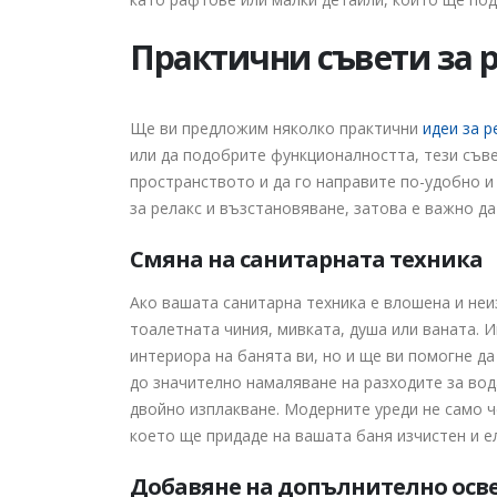
Практични съвети за р
Ще ви предложим няколко практични
идеи за р
или да подобрите функционалността, тези съве
пространството и да го направите по-удобно и 
за релакс и възстановяване, затова е важно да
Смяна на санитарната техника
Ако вашата санитарна техника е влошена и неи
тоалетната чиния, мивката, душа или ваната. 
интериора на банята ви, но и ще ви помогне д
до значително намаляване на разходите за вод
двойно изплакване. Модерните уреди не само ч
което ще придаде на вашата баня изчистен и е
Добавяне на допълнително осв