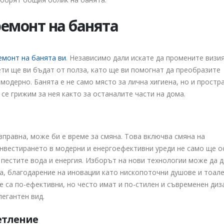
емонт на банята
емонт на банята ви
. Независимо дали искате да промените визи
ти ще ви бъдат от полза, като ще ви помогнат да преобразите
модерно. Банята е не само място за лична хигиена, но и простр
 се грижим за нея както за останалите части на дома.
зправна, може би е време за смяна. Това включва смяна на
Инвестирането в модерни и енергоефективни уреди не само ще 
а пестите вода и енергия. Изборът на нови технологии може да 
а, благодарение на иновации като нископоточни душове и тоале
е са по-ефективни, но често имат и по-стилен и съвременен диз
легантен вид.
етление