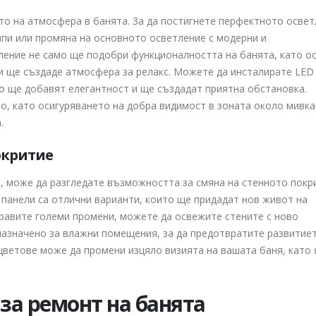
то на атмосфера в банята. За да постигнете перфектното освет
мпи или промяна на основното осветление с модерни и
ение не само ще подобри функционалността на банята, като ос
 и ще създаде атмосфера за релакс. Можете да инсталирате LED
о ще добавят елегантност и ще създадат приятна обстановка.
, като осигуряването на добра видимост в зоната около мивка
.
окритие
, може да разгледате възможността за смяна на стенното покр
панели са отлични варианти, които ще придадат нов живот на
правите големи промени, можете да освежите стените с ново
назначено за влажни помещения, за да предотвратите развитие
 цветове може да промени изцяло визията на вашата баня, като 
 за ремонт на банята