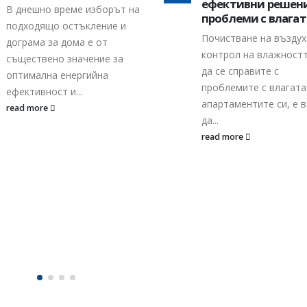
ефективни решения за
проблеми с влагата
Почистване на въздуха и
Монтаж на бойле
контрол на влажността За
14
Професионалният мо
да се справите с
дек.
на бойлери не е ениг
проблемите с влагата в
нас висококачествени
апартаментите си, е важно
монтаж на бойлери е 
да...
като 2 и 2 = 4....
read more
read more