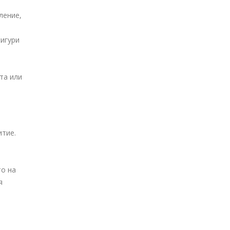
ление,
игури
та или
итие.
то на
я