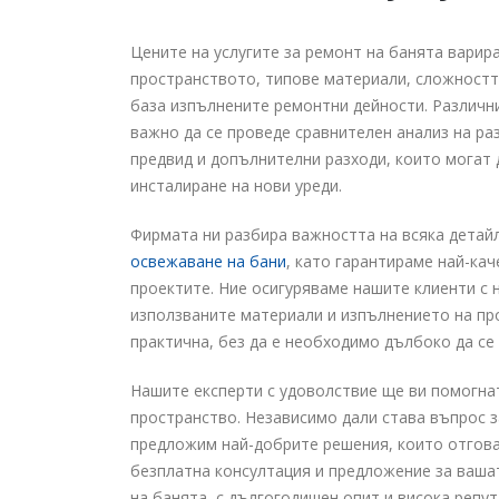
Цените на услугите за ремонт на банята варир
пространството, типове материали, сложността
база изпълнените ремонтни дейности. Различни
важно да се проведе сравнителен анализ на ра
предвид и допълнителни разходи, които могат 
инсталиране на нови уреди.
Фирмата ни разбира важността на всяка детай
освежаване на бани
, като гарантираме най-ка
проектите. Ние осигуряваме нашите клиенти с 
използваните материали и изпълнението на про
практична, без да е необходимо дълбоко да се
Нашите експерти с удоволствие ще ви помогна
пространство. Независимо дали става въпрос з
предложим най-добрите решения, които отговар
безплатна консултация и предложение за ваша
на банята, с дългогодишен опит и висока репут