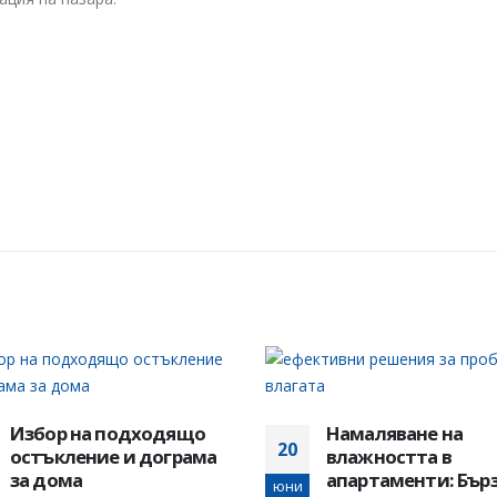
Намаляване на
влажността в
апартаменти: Бързи и