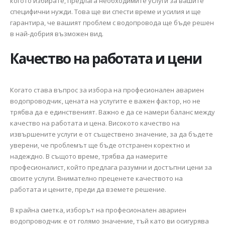
когото избирате, предлага необходимите услуги за вашите
специфични нужди. Това ще ви спести време и усилия и ще
гарантира, че вашият проблем с водопровода ще бъде решен
в най-добрия възможен вид.
Качество на работата и цени
Когато става въпрос за избора на професионален авариен
водопроводчик, цената на услугите е важен фактор, но не
трябва да е единственият. Важно е да се намери баланс между
качество на работата и цена. Високото качество на
извършените услуги е от съществено значение, за да бъдете
уверени, че проблемът ще бъде отстранен коректно и
надеждно. В същото време, трябва да намерите
професионалист, който предлага разумни и достъпни цени за
своите услуги. Внимателно преценете качеството на
работата и цените, преди да вземете решение.
В крайна сметка, изборът на професионален авариен
водопроводчик е от голямо значение, тъй като ви осигурява