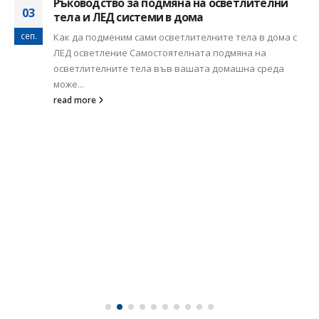
Ръководство за подмяна на осветлителни
03
тела и ЛЕД системи в дома
сеп.
Как да подменим сами осветлителните тела в дома с
ЛЕД осветление Самостоятелната подмяна на
осветлителните тела във вашата домашна среда
може...
read more