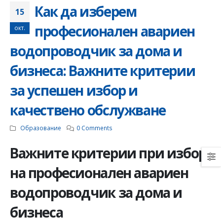
инсталация: съвети 
Как да изберем
насоки
15
06.01.2025
професионален авариен
окт.
водопроводчик за дома и
бизнеса: Важните критерии
Как да изберем
електромайстор:
за успешен избор и
Ръководство за
намиране на надежд
специалист за
качествено обслужване
изграждане на
електроинсталации
Образование
0 Comments
12.12.2024
Важните критерии при избор
на професионален авариен
водопроводчик за дома и
бизнеса