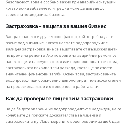
безопасност. Това е особено важно при аварийни ситуации,
когато всяка забавяне или грешка може да доведе до
сериозни последици за бизнеса.
Застраховка – защита за вашия бизнес
Застраховането е друг ключов фактор, който трябва да се
вземе под внимание. Когато наемате водопроводчик с
валидна застраховка, вие се защитавате от възможни щети
по време на ремонта. Ако по време на аварийния ремонт се
нанесат щети на имуществото или водопроводната система,
застраховката покрива тези разходи, което ще ви спести
значителни финансови загуби. Освен това, застрахованите
водопроводчици обикновено демонстрират по-висока степен
на професионализъм и отговорност в работата си.
Как да проверите лицензи и застраховки
За да бъдете уверени, че водопроводчикът е надежден, не се
колебайте да поискате доказателства за лиценза и
застраховката му. Лицензираните водопроводчици ще бъдат