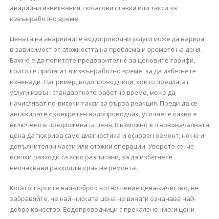
аварийни извиквания, почасови ставки или такси за
извънработно време.
Цената на аварийните водопроводни услуги може да варира
в зависимост от сложността на проблема и времето на деня.
Важно е да попитате предварително за ценовите тарифи,
които се прилагат в извънработно време, за да избегнете
изненади. Например, водопроводчици, които предлагат
услуги извън стандартното работно време, може да
начисляват по-високи такси за бърза реакция. Преди да се
ангажирате с конкретен водопроводчик, уточнете какво е
включено в предложената цена. Възможно е първоначалната
цена да покрива само диагностика и основен ремонт, но не и
допълнителни части или сложни операции. Уверете се, че
всички разходи са ясно разписани, за да избегнете
неочаквани разходи в края на ремонта.
Когато търсите най-добро съотношение цена-качество, не
забравяйте, че най-ниската цена не винаги означава най-
добро качество. Водопроводчици с прекалено ниски цени