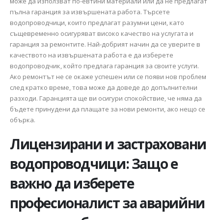
може да използват по-евтини материали или да не предлагат
пълна гаранция за извършената работа. Търсете
водопроводчици, които предлагат разумни цени, като
същевременно осигуряват високо качество на услугата и
гаранция за ремонтите. Най-добрият начин да се уверите в
качеството на извършената работа е да изберете
водопроводчик, който предлага гаранция за своите услуги.
Ако ремонтът не се окаже успешен или се появи нов проблем
след кратко време, това може да доведе до допълнителни
разходи. Гаранцията ще ви осигури спокойствие, че няма да
бъдете принудени да плащате за нови ремонти, ако нещо се
обърка.
Лицензирани и застраховани
водопроводчици: Защо е
важно да изберете
професионалист за аварийни