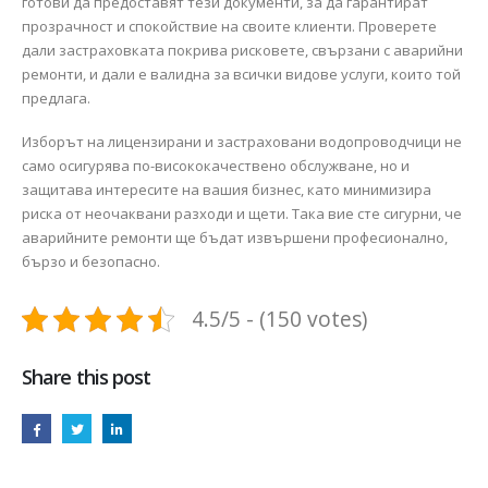
готови да предоставят тези документи, за да гарантират
прозрачност и спокойствие на своите клиенти. Проверете
дали застраховката покрива рисковете, свързани с аварийни
ремонти, и дали е валидна за всички видове услуги, които той
предлага.
Изборът на лицензирани и застраховани водопроводчици не
само осигурява по-висококачествено обслужване, но и
защитава интересите на вашия бизнес, като минимизира
риска от неочаквани разходи и щети. Така вие сте сигурни, че
аварийните ремонти ще бъдат извършени професионално,
бързо и безопасно.
4.5/5 - (150 votes)
Share this post