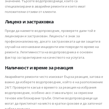
значение. Търсете водопроводчици, които са
специализирани в аварийни ремонти и които имат
положителни отзиви от клиенти.
Лиценз и застраховка
Преди да наемете водопроводчик, проверете дали той е
лицензиран и застрахован. Лицензът е знак за
професионализма му, докато застраховката ще ви защити в
случай на неочаквани инциденти или повреди по време на
ремонта. Легитимността на водопроводчика е основен
фактор за гарантиране на качеството на услугата.
Наличност и време за реакция
Аварийните ремонти често изискват бърза реакция, затова е
важно да изберете водопроводчик, който е на разположение
24/7. Проверете какъв е времето за реакция на избрания
водопроводчик, особено ако става въпрос за сериозни
течове или блокирани тръби. Опитни водопроводчици ще
могат да пристигнат на място в кратки срокове и да започнат
работа веднага.