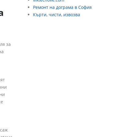
Ремонт на дограма в София
а
Кърти, чисти, извозва
ля за
на
ият
чни
рни
се
асаж