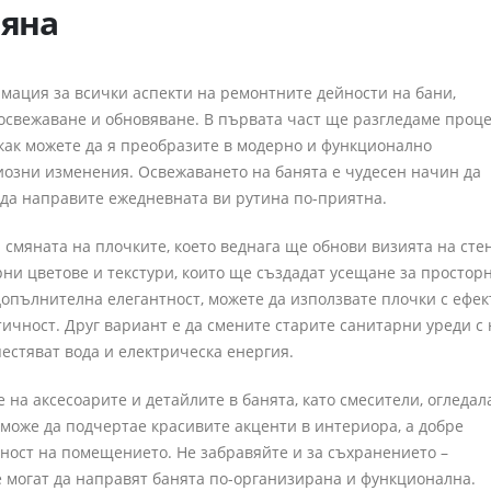
мяна
мация за всички аспекти на ремонтните дейности на бани,
освежаване и обновяване. В първата част ще разгледаме проце
как можете да я преобразите в модерно и функционално
риозни изменения. Освежаването на банята е чудесен начин да
да направите ежедневната ви рутина по-приятна.
смяната на плочките, което веднага ще обнови визията на сте
ни цветове и текстури, които ще създадат усещане за простор
допълнителна елегантност, можете да използвате плочки с ефек
тичност. Друг вариант е да смените старите санитарни уреди с 
естяват вода и електрическа енергия.
 на аксесоарите и детайлите в банята, като смесители, огледал
може да подчертае красивите акценти в интериора, а добре
ност на помещението. Не забравяйте и за съхранението –
 могат да направят банята по-организирана и функционална.