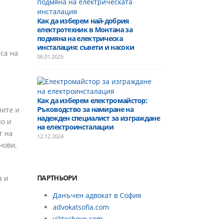
Как
Как да изберем най-добрия
стъ
електротехник в Монтана за
предотврати
подмяна на електрическа
Съвети от 
инсталация: съвети и насоки
електротех
са на
06.01.2025
23.10.2024
Как да изберем електромайстор:
Ръководство за намиране на
ните и
надежден специалист за изграждане
но и
на електроинсталации
т на
12.12.2024
нови,
ПАРТНЬОРИ
а и
Данъчен адвокат в София
advokatsofia.com
viktechove.com