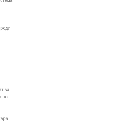
стема,
вреди
ат за
 по-
тара