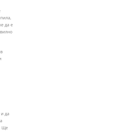
е
епила,
е да е
авилно
 в
и
 и да
на
. Ще