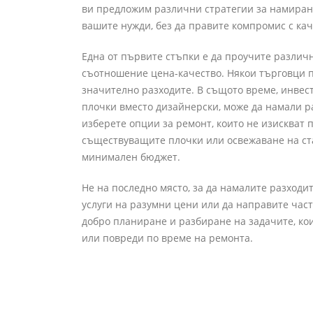
ви предложим различни стратегии за намиране
вашите нужди, без да правите компромис с кач
Една от първите стъпки е да проучите различн
съотношение цена-качество. Някои търговци п
значително разходите. В същото време, инвест
плочки вместо дизайнерски, може да намали раз
изберете опции за ремонт, които не изискват
съществуващите плочки или освежаване на ста
минимален бюджет.
Не на последно място, за да намалите разходи
услуги на разумни цени или да направите част
добро планиране и разбиране на задачите, ко
или повреди по време на ремонта.