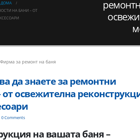
ремонтн
 ДОМА
НОСТИ НА БАНИ – ОТ
освежи
АКСЕСОАРИ
м
ва да знаете за ремонтни
– от освежителна реконструкц
есоари
0 Comments
укция на вашата баня –