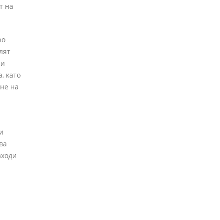
т на
ро
лят
ни
, като
не на
и
ва
зходи