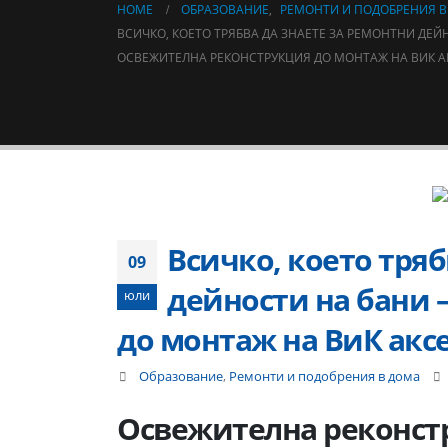
HOME
ОБРАЗОВАНИЕ
,
РЕМОНТИ И ПОДОБРЕНИЯ В
ВСИЧКО, КОЕТО ТРЯБВА ДА ЗНАЕТЕ ЗА РЕМОНТНИ ДЕЙ
ОСВЕЖИТЕЛНА РЕКОНСТРУКЦИЯ ДО МОНТАЖ НА ВИК 
Всичко, което тряб
09
дейности на бани 
юли
до монтаж на ВиК акс
Образование
,
Ремонти и подобрения в дома
Освежителна реконстр