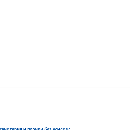
 санитария и плочки без усилие?