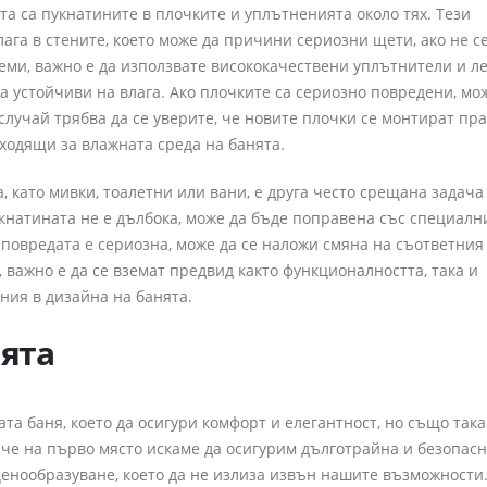
а са пукнатините в плочките и уплътненията около тях. Тези
лага в стените, което може да причини сериозни щети, ако не с
еми, важно е да използвате висококачествени уплътнители и л
а устойчиви на влага. Ако плочките са сериозно повредени, мож
 случай трябва да се уверите, че новите плочки се монтират пр
ходящи за влажната среда на банята.
 като мивки, тоалетни или вани, е друга често срещана задача
укнатината не е дълбока, може да бъде поправена със специалн
 повредата е сериозна, може да се наложи смяна на съответния
 важно е да се вземат предвид както функционалността, така и
ония в дизайна на банята.
нята
а баня, което да осигури комфорт и елегантност, но също така
че на първо място искаме да осигурим дълготрайна и безопас
 ценообразуване, което да не излиза извън нашите възможности