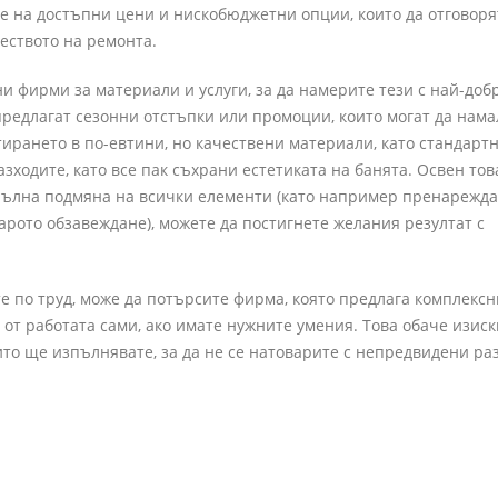
 на достъпни цени и нискобюджетни опции, които да отговоря
еството на ремонта.
и фирми за материали и услуги, за да намерите тези с най-доб
редлагат сезонни отстъпки или промоции, които могат да нама
ирането в по-евтини, но качествени материали, като стандарт
ходите, като все пак съхрани естетиката на банята. Освен това
 пълна подмяна на всички елементи (като например пренарежда
рото обзавеждане), можете да постигнете желания резултат с
те по труд, може да потърсите фирма, която предлага комплексн
 от работата сами, ако имате нужните умения. Това обаче изиск
ито ще изпълнявате, за да не се натоварите с непредвидени ра