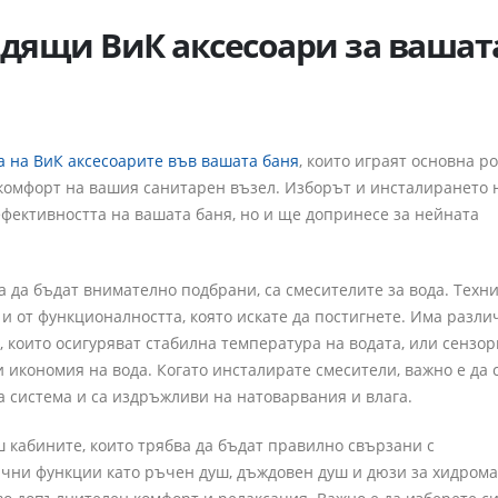
одящи ВиК аксесоари за вашат
 на ВиК аксесоарите във вашата баня
, които играят основна ро
комфорт на вашия санитарен възел. Изборът и инсталирането 
фективността на вашата баня, но и ще допринесе за нейната
а да бъдат внимателно подбрани, са смесителите за вода. Техн
 и от функционалността, която искате да постигнете. Има разли
 които осигуряват стабилна температура на водата, или сензо
и икономия на вода. Когато инсталирате смесители, важно е да 
а система и са издръжливи на натоварвания и влага.
 кабините, които трябва да бъдат правилно свързани с
ични функции като ръчен душ, дъждовен душ и дюзи за хидром