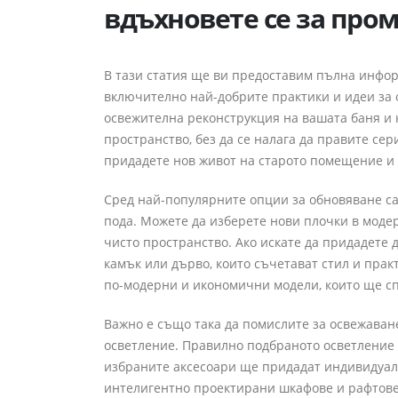
вдъхновете се за про
В тази статия ще ви предоставим пълна инфор
включително най-добрите практики и идеи за 
освежителна реконструкция на вашата баня и 
пространство, без да се налага да правите се
придадете нов живот на старото помещение и 
Сред най-популярните опции за обновяване са 
пода. Можете да изберете нови плочки в модер
чисто пространство. Ако искате да придадете 
камък или дърво, които съчетават стил и прак
по-модерни и икономични модели, които ще сп
Важно е също така да помислите за освежаване
осветление. Правилно подбраното осветление 
избраните аксесоари ще придадат индивидуал
интелигентно проектирани шкафове и рафтове