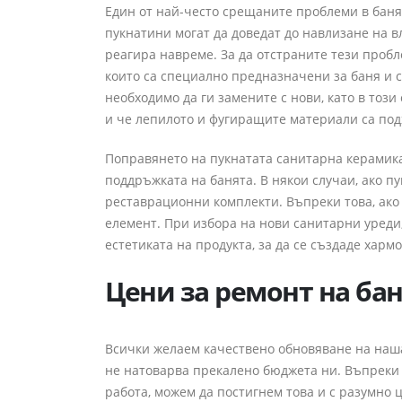
Един от най-често срещаните проблеми в банят
пукнатини могат да доведат до навлизане на в
реагира навреме. За да отстраните тези пробл
които са специално предназначени за баня и с
необходимо да ги замените с нови, като в този
и че лепилото и фугиращите материали са под
Поправянето на пукнатата санитарна керамика,
поддръжката на банята. В някои случаи, ако п
реставрационни комплекти. Въпреки това, ако
елемент. При избора на нови санитарни уреди,
естетиката на продукта, за да се създаде харм
Цени за ремонт на ба
Всички желаем качествено обновяване на нашат
не натоварва прекалено бюджета ни. Въпреки 
работа, можем да постигнем това и с разумно