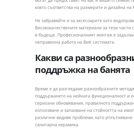
могат да предоставят на вас и вашето семейст
която съответства на размерите и дизайна на 
Не забравяйте и за аксесоарите като водопро
Висококачествените материали за тези части 
в бъдеще. Професионалният монтаж е задължит
неправилна работа на ВиК системата.
Какви са разнообразн
поддръжка на банята
Време е да разгледаме разнообразните метод
поддържането на нейната функционалност и ес
сериозни обновявания, правилното поддържан
използване и запазване на стойността на имот
различни видове проблеми, като уплътняване 
санитарна керамика.