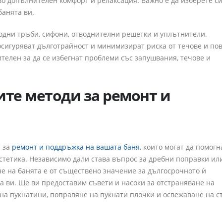
во допълнителен комфорт и релаксация. Важно е да изберете си
банята ви.
водни тръби, сифони, отводнителни решетки и уплътнители.
осигуряват дълготрайност и минимизират риска от течове и по
елен за да се избегнат проблеми със запушвания, течове и
ите методи за ремонт и
и за
ремонт и поддръжка на вашата баня
, които могат да помогн
тетика. Независимо дали става въпрос за дребни поправки или
е на банята е от съществено значение за дългосрочното ѝ
а ви. Ще ви предоставим съвети и насоки за отстраняване на
на пукнатини, поправяне на пукнати плочки и освежаване на с